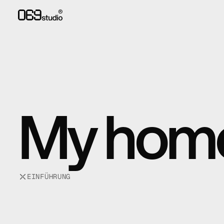
My home
EINFÜHRUNG